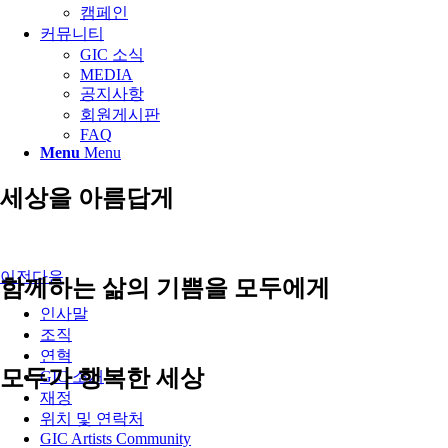
캠페인
커뮤니티
GIC 소식
MEDIA
공지사항
회원게시판
FAQ
Menu
Menu
세상을 아름답게
이전
다음
함께하는 삶의 기쁨을 모두에게
인사말
조직
연혁
모두가 행복한 세상
GIC 소개
재정
위치 및 연락처
GIC Artists Community