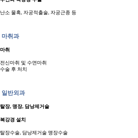
난소 물혹, 자궁적출술, 자궁근종 등
마취과
마취
전신마취 및 수면마취
수술 후 처치
일반외과
탈장, 맹장, 담낭제거술
복강경 설치
탈장수술, 담낭제거술 맹장수술