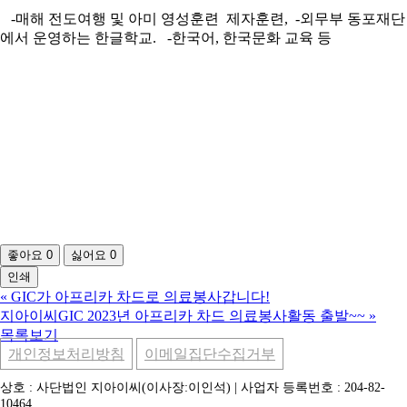
-매해 전도여행 및 아미 영성훈련 제자훈련, -외무부 동포재단
에서 운영하는 한글학교. -한국어, 한국문화 교육 등
좋아요
0
싫어요
0
인쇄
«
GIC가 아프리카 차드로 의료봉사갑니다!
지아이씨GIC 2023년 아프리카 차드 의료봉사활동 출발~~
»
목록보기
개인정보처리방침
이메일집단수집거부
상호 : 사단법인 지아이씨(이사장:이인석) | 사업자 등록번호 : 204-82-
10464