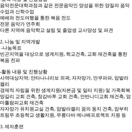
음악전문대학과정과 같은 전문음악인 양성을 위한 양질의 음악
수업과 신학수업
예배와 전도여행을 통한 복음 전도
전문 음악가 연주회
다른 지역에 음악학교 설립 및 졸업생 교사양성 및 파견
2. 나눔 및 지역개발
-나눔목표
빈곤지역을 대상으로 생계지원, 학교건축, 교회 재건축을 통한
복음 전파
-활동 내용 및 진행상황
사역대상지역: 안타나나리보 외곽, 자자망가, 안쿠파파, 암발라
캘리
경제적 자립을 위한 생계지원(자본금 및 일터 지원) 및 가족회복
망길리 교회 건축, 창감바투 교회 건축, 안반니디교회 재건축, 암
마툴람피교회 재건축
자자망가 유치원교실 건축, 암발라캘리 꿈의 둥지 건축, 암부히
트림무 초등학교 생활지원, 무릉다바 메나베프로젝트 지원 등
3. 제자훈련