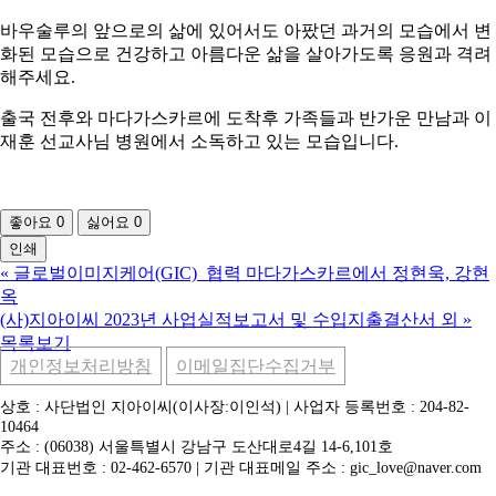
바우술루의 앞으로의 삶에 있어서도 아팠던 과거의 모습에서 변
화된 모습으로 건강하고 아름다운 삶을 살아가도록 응원과 격려
해주세요.
출국 전후와 마다가스카르에 도착후 가족들과 반가운 만남과 이
재훈 선교사님 병원에서 소독하고 있는 모습입니다.
좋아요
0
싫어요
0
인쇄
«
글로벌이미지케어(GIC)_협력 마다가스카르에서 정현욱, 강현
옥
(사)지아이씨 2023년 사업실적보고서 및 수입지출결산서 외
»
목록보기
개인정보처리방침
이메일집단수집거부
상호 : 사단법인 지아이씨(이사장:이인석) | 사업자 등록번호 : 204-82-
10464
주소 : (06038) 서울특별시 강남구 도산대로4길 14-6,101호
기관 대표번호 : 02-462-6570 | 기관 대표메일 주소 : gic_love@naver.com