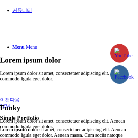
커뮤니티
Menu
Menu
Lorem ipsum dolor
Lorem ipsum dolor sit amet, consectetuer adipiscing elit. Aenean
commodo ligula eget dolor.
이전
다음
1
2
3
4
Funky
Single Portfolio
Lorem ipsum dolor sit amet, consectetuer adipiscing elit. Aenean
commodo ligula eget dolor.
Lorem
ipsum
dolor sit amet, consectetuer adipiscing elit. Aenean
commodo ligula eget dolor. Aenean massa. Cum sociis natoque