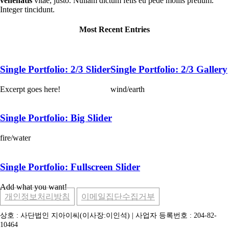
venenatis
vitae, justo. Nullam dictum felis eu pede mollis pretium.
Integer tincidunt.
Most Recent Entries
Single Portfolio: 2/3 Slider
Single Portfolio: 2/3 Gallery
Excerpt goes here!
wind/earth
Single Portfolio: Big Slider
fire/water
Single Portfolio: Fullscreen Slider
Add what you want!
개인정보처리방침
이메일집단수집거부
상호 : 사단법인 지아이씨(이사장:이인석) | 사업자 등록번호 : 204-82-
10464